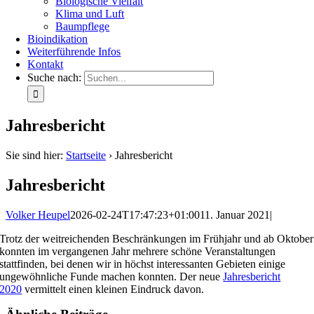
Biologische Vielfalt
Klima und Luft
Baumpflege
Bioindikation
Weiterführende Infos
Kontakt
Suche nach:
Jahresbericht
Sie sind hier:
Startseite
›
Jahresbericht
Jahresbericht
Volker Heupel
2026-02-24T17:47:23+01:00
11. Januar 2021
|
Trotz der weitreichenden Beschränkungen im Frühjahr und ab Oktober
konnten im vergangenen Jahr mehrere schöne Veranstaltungen
stattfinden, bei denen wir in höchst interessanten Gebieten einige
ungewöhnliche Funde machen konnten. Der neue
Jahresbericht
2020
vermittelt einen kleinen Eindruck davon.